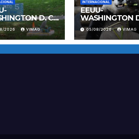
ACIONAL
INTERNACIONAL
U-
EEUU-
HINGTON D. C.-
WASHINGTON D.
DA GIGANTE
PANDA GIGANT
08/2026
VIMAG
05/08/2026
VIMAG
LI-
BAO LI-
PLEAÑOS
CUMPLEAÑOS