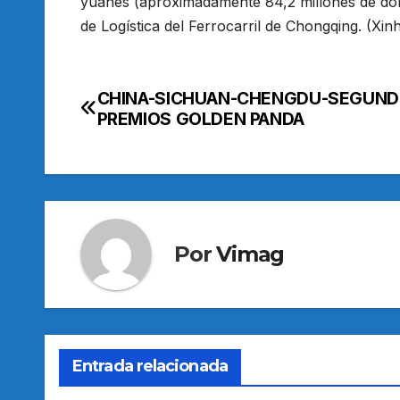
yuanes (aproximadamente 84,2 millones de dóla
de Logística del Ferrocarril de Chongqing. (Xinh
CHINA-SICHUAN-CHENGDU-SEGUN
Navegación
PREMIOS GOLDEN PANDA
de
entradas
Por
Vimag
Entrada relacionada