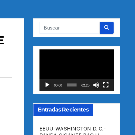
E
Reproductor
de
vídeo
00:00
02:25
Entradas Recientes
EEUU-WASHINGTON D. C.-