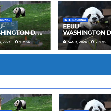
CIONAL
INTERNACIONAL
U-
EEUU-
HINGTON D. C.-
WASHINGTON D.
DA GIGANTE
PANDA GIGANT
5, 2026
VIMAG
AGO 5, 2026
VIMAG
LI-
BAO LI-
PLEAÑOS
CUMPLEAÑOS