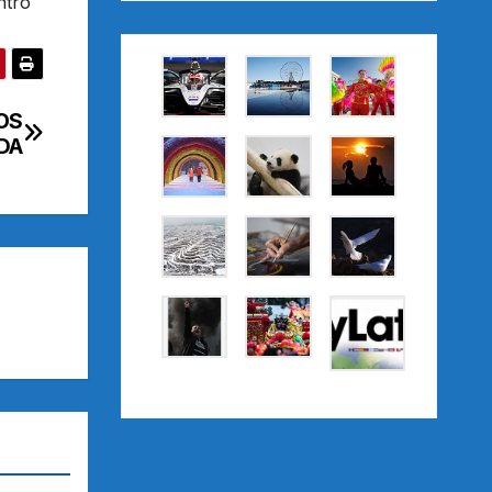
ntro
OS
DA