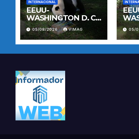
INTERNACIONAL
INTERN
EEUU-
EEU
WASHINGTON D. C.-
WAS
PANDA GIGANTE
PAN
05/08/2026
VIMAG
05/
BAO LI-
BAO 
CUMPLEAÑOS
CUM