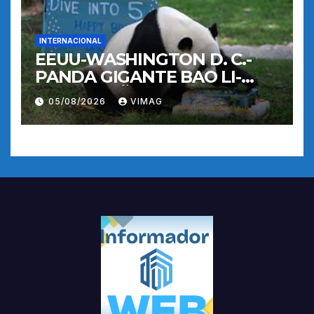
INTERNACIONAL
EEUU-WASHINGTON D. C.-
PANDA GIGANTE BAO LI-
CUMPLEAÑOS
05/08/2026
VIMAG