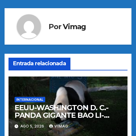
Por
Vimag
Entrada relacionada
INTERNACIONAL
EEUU-WASHINGTON D. C.-
PANDA GIGANTE BAO LI-
CUMPLEAÑOS
AGO 5, 2026
VIMAG