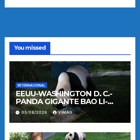
You missed
INTERNACIONAL
EEUU-WASHINGTON D. C.-
PANDA GIGANTE BAO LI-
CUMPLEAÑOS
05/08/2026
VIMAG