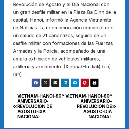
Revolución de Agosto y el Día Nacional con
un gran desfile militar en la Plaza Ba Dinh de la
capital, Hanoi, informó la Agencia Vietnamita
de Noticias. La conmemoración comenzó con
un saludo de 21 cañonazos, seguido de un
desfile militar con formaciones de las Fuerzas
Armadas y la Policía, acompañado de una
amplia exhibición de vehículos militares,
artillería y armamento. (Xinhua/Hu Jiali) (oa)
(ah)
VIETNAM-HANOI-80º
VIETNAM-HANOI-80º
Navegación
ANIVERSARIO-
ANIVERSARIO-
REVOLUCION DE
REVOLUCION DE
de
AGOSTO-DIA
AGOSTO-DIA
NACIONAL
NACIONAL
entradas