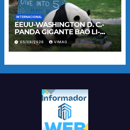
INTERNACIONAL
EEUU-WASHINGTON D. C.-
PANDA GIGANTE BAO LI-
CUMPLEAÑOS
05/08/2026
VIMAG