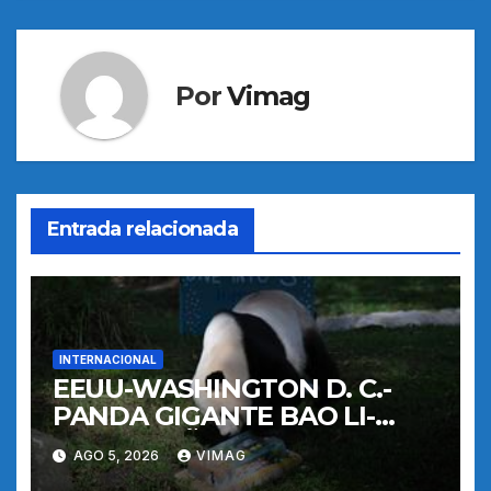
Por
Vimag
Entrada relacionada
INTERNACIONAL
EEUU-WASHINGTON D. C.-
PANDA GIGANTE BAO LI-
CUMPLEAÑOS
AGO 5, 2026
VIMAG