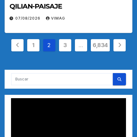
QILIAN-PAISAJE
07/08/2026
VIMAG
Paginación
1
2
3
…
6,834
de
entradas
Reproductor
de
vídeo