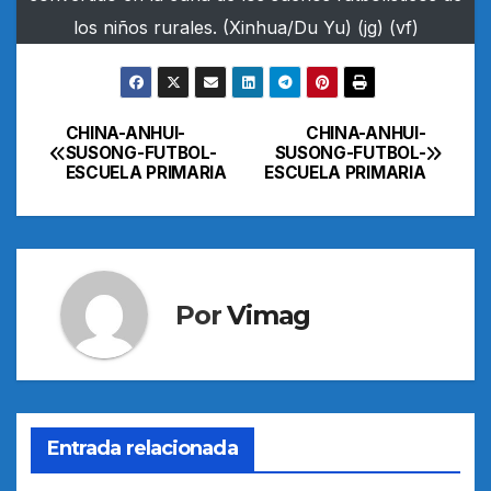
los niños rurales. (Xinhua/Du Yu) (jg) (vf)
CHINA-ANHUI-
CHINA-ANHUI-
Navegación
SUSONG-FUTBOL-
SUSONG-FUTBOL-
ESCUELA PRIMARIA
ESCUELA PRIMARIA
de
entradas
Por
Vimag
Entrada relacionada