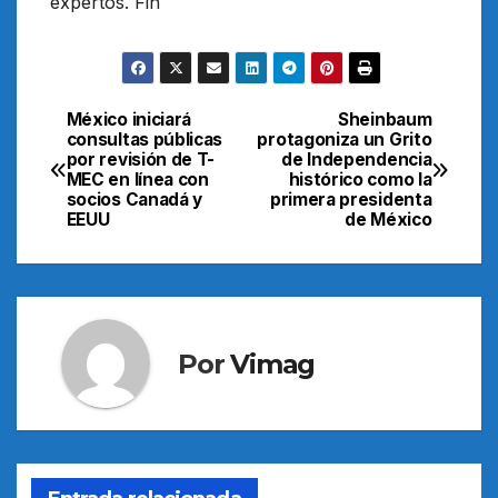
expertos. Fin
México iniciará
Sheinbaum
Navegación
consultas públicas
protagoniza un Grito
por revisión de T-
de Independencia
de
MEC en línea con
histórico como la
socios Canadá y
primera presidenta
entradas
EEUU
de México
Por
Vimag