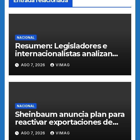
Entrada relacionada
NACIONAL
Resumen: Legisladores e
internacionalistas analizan
desafíos de nuevo orden
AGO 7, 2026
VIMAG
internacional en México
NACIONAL
Sheinbaum anuncia plan para
reactivar exportaciones de
aguacate a EEUU tras
AGO 7, 2026
VIMAG
suspensión por motivos de