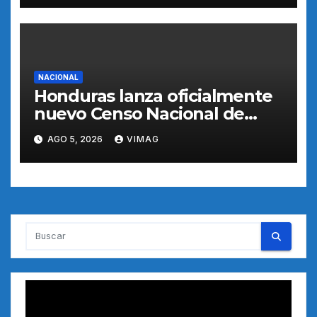
seguridad
NACIONAL
Honduras lanza oficialmente
nuevo Censo Nacional de
Población y Vivienda para
AGO 5, 2026
VIMAG
orientar políticas públicas
Reproductor
de