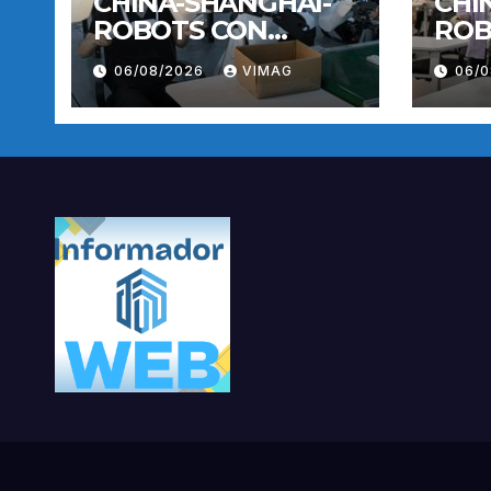
CHINA-SHANGHAI-
CHI
ROBOTS CON
ROB
INTELIGENCIA
INT
06/08/2026
VIMAG
06/
INCORPORADA-
INC
ENTRENAMIENTO
ENT