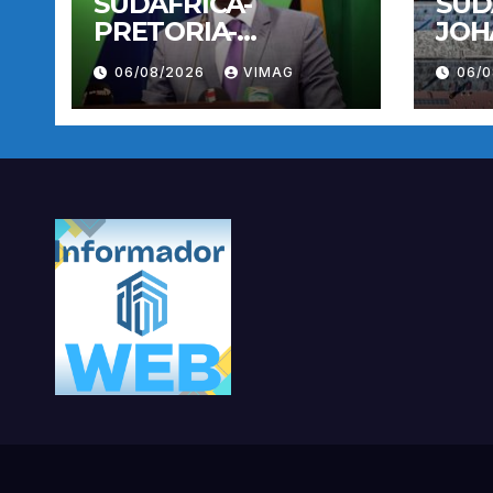
SUDAFRICA-
SUD
PRETORIA-
JOH
MIGRACION-
PRO
06/08/2026
VIMAG
06/
CONFERENCIA DE
ANT
PRENSA