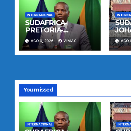
INTERNACIONAL
INTERNA
SUDAFRICA-
SUD
PRETORIA-
JOH
MIGRACION-
PRO
AGO 6, 2026
VIMAG
AGO 
CONFERENCIA DE
ANT
PRENSA
You missed
INTERNACIONAL
INTERN