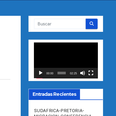
Reproductor
de
vídeo
00:00
02:25
Entradas Recientes
SUDAFRICA-PRETORIA-