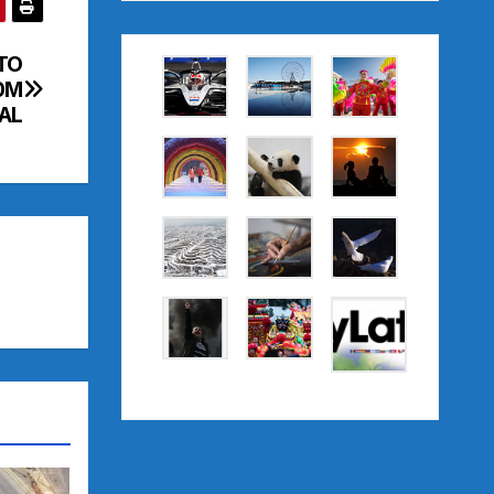
TO
0M
AL