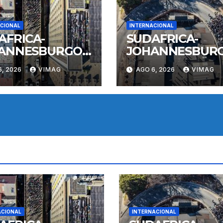
CIONAL
INTERNACIONAL
AFRICA-
SUDAFRICA-
ANNESBURGO-
JOHANNESBUR
TESTA
PROTESTA
6, 2026
VIMAG
AGO 6, 2026
VIMAG
IINMIGRACION
ANTIINMIGRACI
ACIONAL
INTERNACIONAL