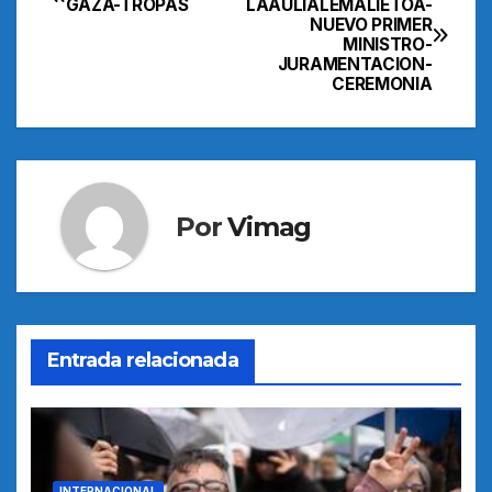
GAZA-TROPAS
LAAULIALEMALIETOA-
NUEVO PRIMER
de
MINISTRO-
JURAMENTACION-
entradas
CEREMONIA
Por
Vimag
Entrada relacionada
INTERNACIONAL