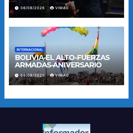
POSESION
08/08/2026
VIMAG
INTERNACIONAL
BOLIVIA-EL ALTO-FUERZAS
ARMADAS-ANIVERSARIO
08/08/2026
VIMAG