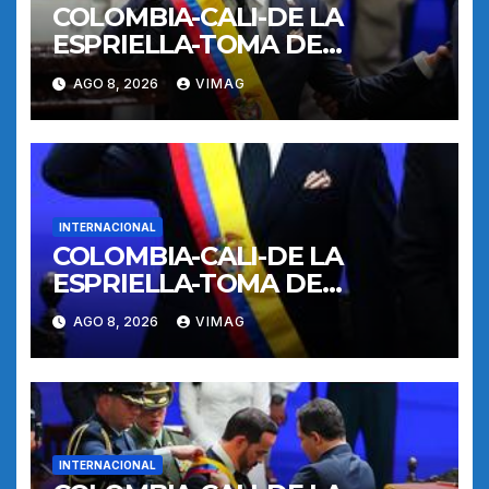
COLOMBIA-CALI-DE LA
ESPRIELLA-TOMA DE
POSESION
AGO 8, 2026
VIMAG
INTERNACIONAL
COLOMBIA-CALI-DE LA
ESPRIELLA-TOMA DE
POSESION
AGO 8, 2026
VIMAG
INTERNACIONAL