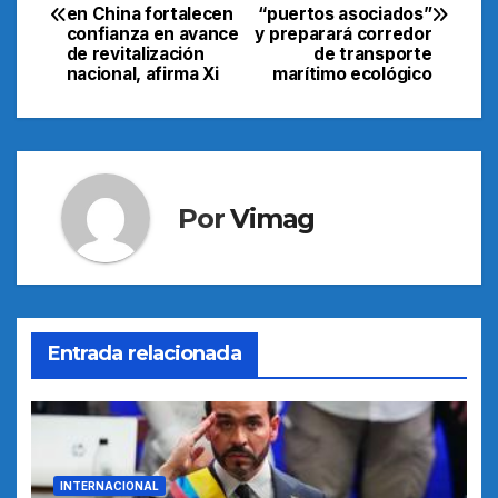
de
en China fortalecen
“puertos asociados”
confianza en avance
y preparará corredor
entradas
de revitalización
de transporte
nacional, afirma Xi
marítimo ecológico
Por
Vimag
Entrada relacionada
INTERNACIONAL