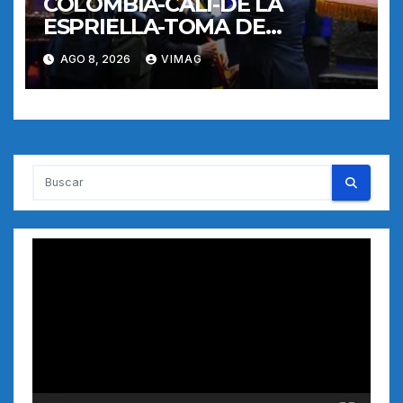
COLOMBIA-CALI-DE LA
ESPRIELLA-TOMA DE
POSESION
AGO 8, 2026
VIMAG
Reproductor
de
vídeo