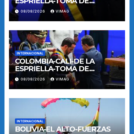
ESPRIELLA-TOMA DE
POSESION
08/08/2026
VIMAG
INTERNACIONAL
COLOMBIA-CALI-DE LA
ESPRIELLA-TOMA DE
POSESION
08/08/2026
VIMAG
INTERNACIONAL
BOLIVIA-EL ALTO-FUERZAS