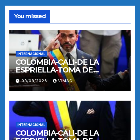
You missed
INTERNACIONAL
COLOMBIA-CALI-DE LA
ESPRIELLA-TOMA DE
POSESION
08/08/2026
VIMAG
INTERNACIONAL
COLOMBIA-CALI-DE LA