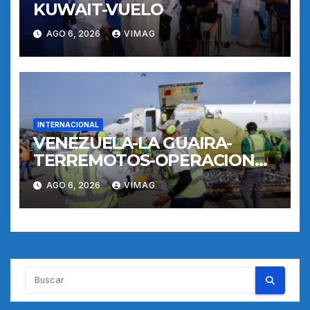
KUWAIT-VUELO
AGO 6, 2026
VIMAG
INTERNACIONAL
VENEZUELA-LA GUAIRA-
TERREMOTOS-OPERACIONES
AEREAS
AGO 6, 2026
VIMAG