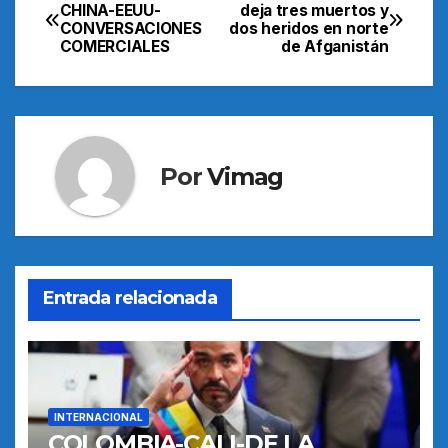
Navegación
CHINA-EEUU-
deja tres muertos y
CONVERSACIONES
dos heridos en norte
de
COMERCIALES
de Afganistán
entradas
Por
Vimag
Entrada relacionada
INTERNACIONAL
COLOMBIA-CALI-DE LA