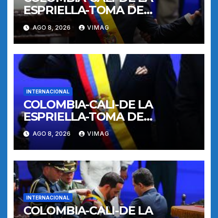
ESPRIELLA-TOMA DE
POSESION
AGO 8, 2026
VIMAG
INTERNACIONAL
COLOMBIA-CALI-DE LA
ESPRIELLA-TOMA DE
POSESION
AGO 8, 2026
VIMAG
INTERNACIONAL
COLOMBIA-CALI-DE LA