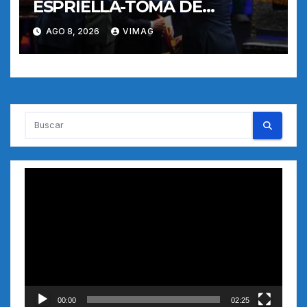
ESPRIELLA-TOMA DE
POSESION
AGO 8, 2026
VIMAG
Reproductor
de
vídeo
00:00
02:25