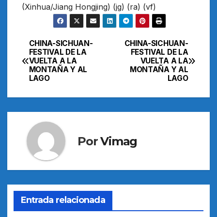
(Xinhua/Jiang Hongjing) (jg) (ra) (vf)
CHINA-SICHUAN-
CHINA-SICHUAN-
Navegación
FESTIVAL DE LA
FESTIVAL DE LA
VUELTA A LA
VUELTA A LA
de
MONTAÑA Y AL
MONTAÑA Y AL
LAGO
LAGO
entradas
Por
Vimag
Entrada relacionada