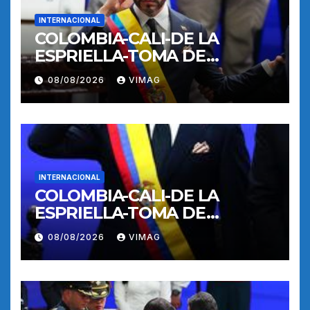
INTERNACIONAL
COLOMBIA-CALI-DE LA
ESPRIELLA-TOMA DE
POSESION
08/08/2026
VIMAG
INTERNACIONAL
COLOMBIA-CALI-DE LA
ESPRIELLA-TOMA DE
POSESION
08/08/2026
VIMAG