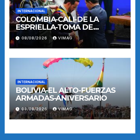
INTERNACIONAL
COLOMBIA-CALI-DE LA
ESPRIELLA-TOMA DE
POSESION
08/08/2026
VIMAG
INTERNACIONAL
BOLIVIA-EL ALTO-FUERZAS
ARMADAS-ANIVERSARIO
08/08/2026
VIMAG