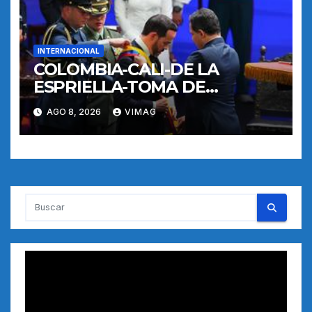
INTERNACIONAL
COLOMBIA-CALI-DE LA
ESPRIELLA-TOMA DE
POSESION
AGO 8, 2026
VIMAG
Reproductor
de
vídeo