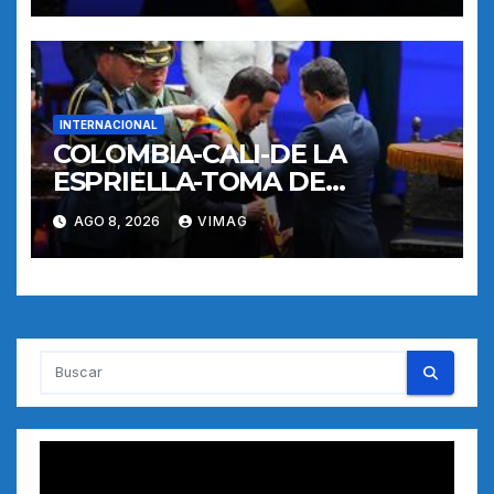
INTERNACIONAL
COLOMBIA-CALI-DE LA
ESPRIELLA-TOMA DE
POSESION
AGO 8, 2026
VIMAG
Reproductor
de