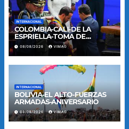
INTERNACIONAL
COLOMBIA-CALI-DE LA
ESPRIELLA-TOMA DE
POSESION
08/08/2026
VIMAG
INTERNACIONAL
BOLIVIA-EL ALTO-FUERZAS
ARMADAS-ANIVERSARIO
08/08/2026
VIMAG