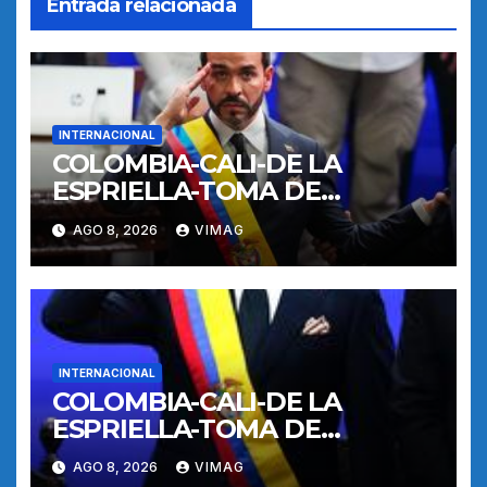
Entrada relacionada
INTERNACIONAL
COLOMBIA-CALI-DE LA
ESPRIELLA-TOMA DE
POSESION
AGO 8, 2026
VIMAG
INTERNACIONAL
COLOMBIA-CALI-DE LA
ESPRIELLA-TOMA DE
POSESION
AGO 8, 2026
VIMAG