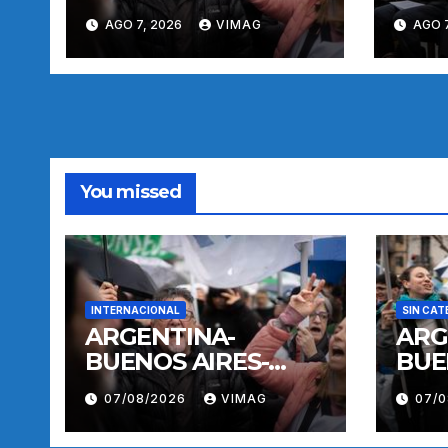
MANIFESTACION
AGO 7, 2026
VIMAG
AGO 7
You missed
INTERNACIONAL
SIN CAT
ARGENTINA-
ARG
BUENOS AIRES-
BUE
MANIFESTACION
MAN
07/08/2026
VIMAG
07/