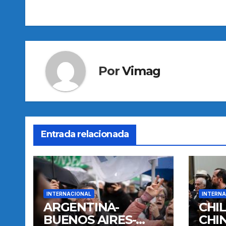
de
entradas
Por
Vimag
Entrada relacionada
INTERNACIONAL
INTERNA
ARGENTINA-
CHI
BUENOS AIRES-
CHI