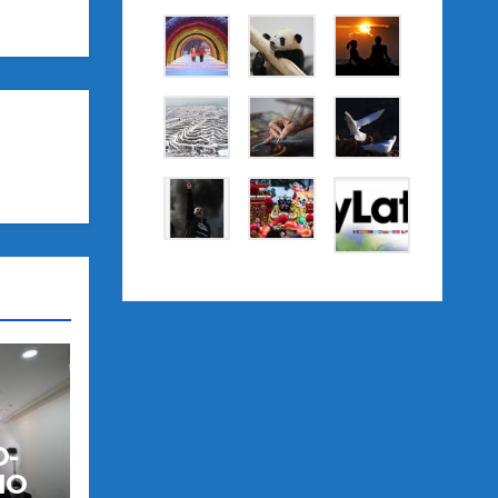
O-
IO