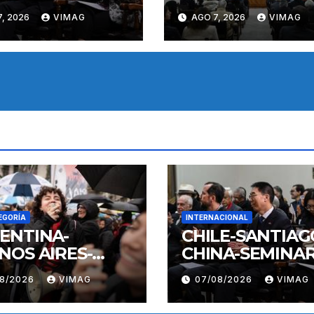
, 2026
VIMAG
AGO 7, 2026
VIMAG
EGORÍA
INTERNACIONAL
ENTINA-
CHILE-SANTIAG
NOS AIRES-
CHINA-SEMINAR
IFESTACION
08/2026
VIMAG
07/08/2026
VIMAG