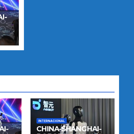
I-
TO
INTERNACIONAL
I-
CHINA-SHANGHAI-