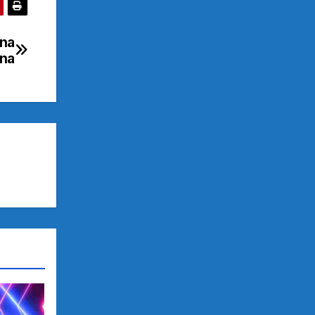
ana
ina