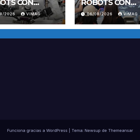
OTS CON
ROBOTS CON
ELIGENCIA
INTELIGENCIA
08/2026
VIMAG
06/08/2026
VIMAG
ORPORADA-
INCORPORADA-
RENAMIENTO
ENTRENAMIEN
Funciona gracias a WordPress
|
Tema:
Newsup
de
Themeansar