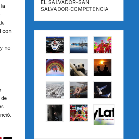
EL SALVADOR-SAN
 la
SALVADOR-COMPETENCIA
e
de
d con
l
 y no
a
 de
as
nció.