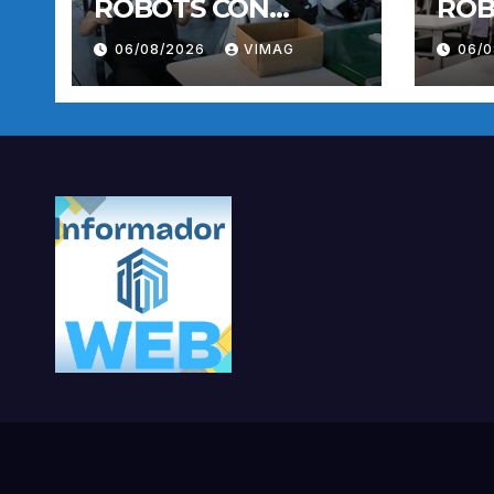
ROBOTS CON
ROB
INTELIGENCIA
INT
06/08/2026
VIMAG
06/
INCORPORADA-
INC
ENTRENAMIENTO
ENT