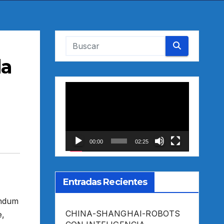
la
n
Reproductor
de
vídeo
00:00
02:25
Entradas Recientes
ándum
CHINA-SHANGHAI-ROBOTS
e,