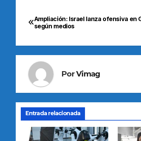
Ampliación: Israel lanza ofensiva en 
Navegación
según medios
de
entradas
Por
Vimag
Entrada relacionada