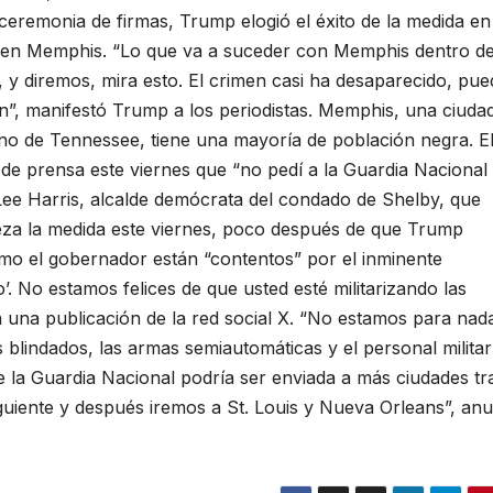
ceremonia de firmas, Trump elogió el éxito de la medida en
res en Memphis. “Lo que va a suceder con Memphis dentro d
 y diremos, mira esto. El crimen casi ha desaparecido, pue
”, manifestó Trump a los periodistas. Memphis, una ciuda
no de Tennessee, tiene una mayoría de población negra. E
a de prensa este viernes que “no pedí a la Guardia Nacional
 Lee Harris, alcalde demócrata del condado de Shelby, que
eza la medida este viernes, poco después de que Trump
mo el gobernador están “contentos” por el inminente
o’. No estamos felices de que usted esté militarizando las
 una publicación de la red social X. “No estamos para nad
 blindados, las armas semiautomáticas y el personal militar
e la Guardia Nacional podría ser enviada a más ciudades tr
uiente y después iremos a St. Louis y Nueva Orleans”, anu