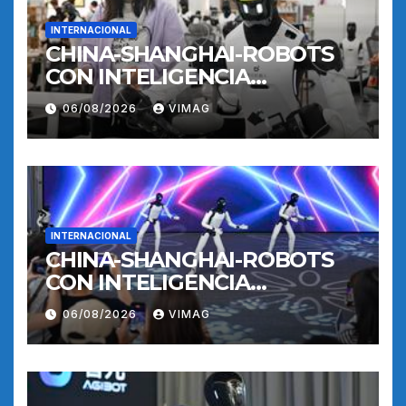
INTERNACIONAL
CHINA-SHANGHAI-ROBOTS
CON INTELIGENCIA
INCORPORADA-
06/08/2026
VIMAG
ENTRENAMIENTO
INTERNACIONAL
CHINA-SHANGHAI-ROBOTS
CON INTELIGENCIA
INCORPORADA-
06/08/2026
VIMAG
ENTRENAMIENTO