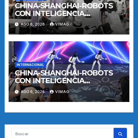
CHINA-SHANGHAI-ROBOTS
CON INTELIGENCIA
INCORPORADA-
AGO 6, 2026
VIMAG
ENTRENAMIENTO
INTERNACIONAL
CHINA-SHANGHAI-ROBOTS
CON INTELIGENCIA
INCORPORADA-
AGO 6, 2026
VIMAG
ENTRENAMIENTO