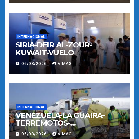
INTERNACIONAL
SIRIA-DEIR AL-ZOUR-
KUWAIT-VUELO
06/08/2026
VIMAG
INTERNACIONAL
VENEZUELA-LA GUAIRA-
TERREMOTOS-
OPERACIONES AEREAS
06/08/2026
VIMAG