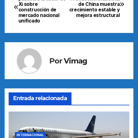
Xi sobre
de China muestra
de
construcción de
crecimiento estable y
mercado nacional
mejora estructural
entradas
unificado
Por
Vimag
Entrada relacionada
INTERNACIONAL