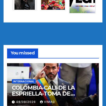
You missed
INTERNACIONAL
COLOMBIA-CALI-DE LA
ESPRIELLA-TOMA DE
POSESION
08/08/2026
VIMAG