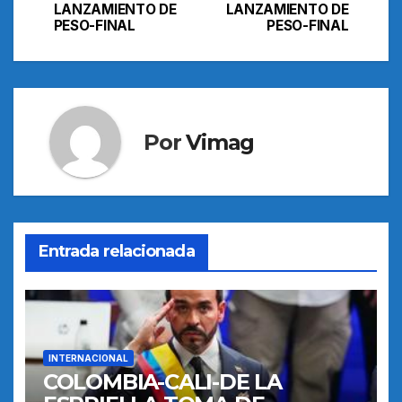
entradas
LANZAMIENTO DE
LANZAMIENTO DE
PESO-FINAL
PESO-FINAL
Por
Vimag
Entrada relacionada
INTERNACIONAL
COLOMBIA-CALI-DE LA