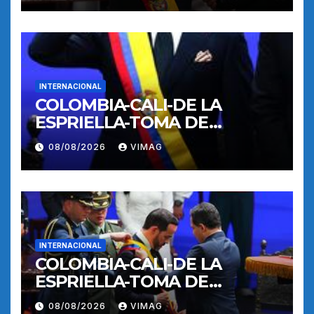
INTERNACIONAL
COLOMBIA-CALI-DE LA
ESPRIELLA-TOMA DE
POSESION
08/08/2026
VIMAG
INTERNACIONAL
COLOMBIA-CALI-DE LA
ESPRIELLA-TOMA DE
POSESION
08/08/2026
VIMAG