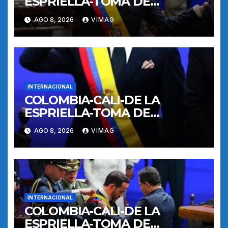
ESPRIELLA-TOMA DE
POSESION
AGO 8, 2026
VIMAG
INTERNACIONAL
COLOMBIA-CALI-DE LA
ESPRIELLA-TOMA DE
POSESION
AGO 8, 2026
VIMAG
INTERNACIONAL
COLOMBIA-CALI-DE LA
ESPRIELLA-TOMA DE