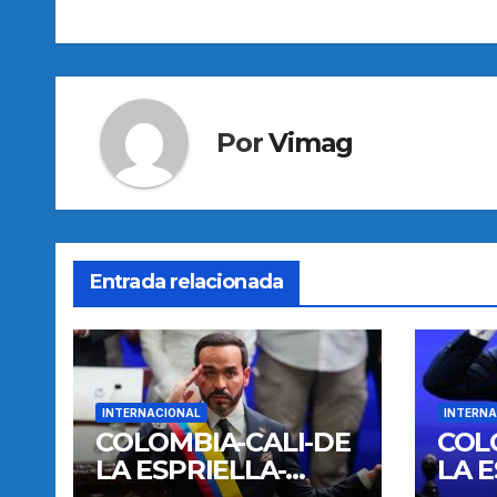
entradas
Por
Vimag
Entrada relacionada
INTERNACIONAL
INTERNA
COLOMBIA-CALI-DE
COL
LA ESPRIELLA-
LA E