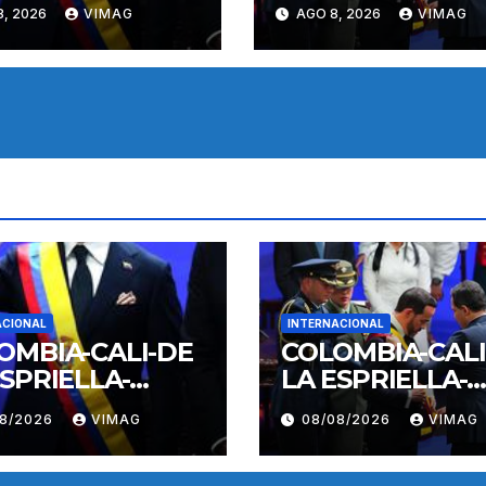
A DE
TOMA DE
8, 2026
VIMAG
AGO 8, 2026
VIMAG
ESION
POSESION
ACIONAL
INTERNACIONAL
OMBIA-CALI-DE
COLOMBIA-CALI
ESPRIELLA-
LA ESPRIELLA-
A DE POSESION
TOMA DE POSE
08/2026
VIMAG
08/08/2026
VIMAG