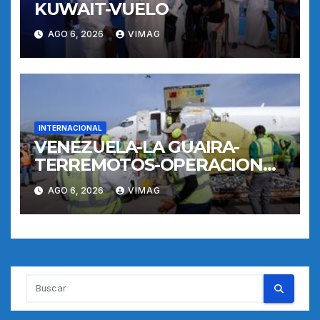
KUWAIT-VUELO
AGO 6, 2026
VIMAG
INTERNACIONAL
VENEZUELA-LA GUAIRA-
TERREMOTOS-OPERACIONES
AEREAS
AGO 6, 2026
VIMAG