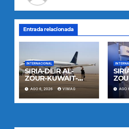
Entrada relacionada
INTERNACIONAL
INTERNA
SIRIA-DEIR AL-
SIRI
ZOUR-KUWAIT-
ZOU
VUELO
VUE
AGO 6, 2026
VIMAG
AGO 