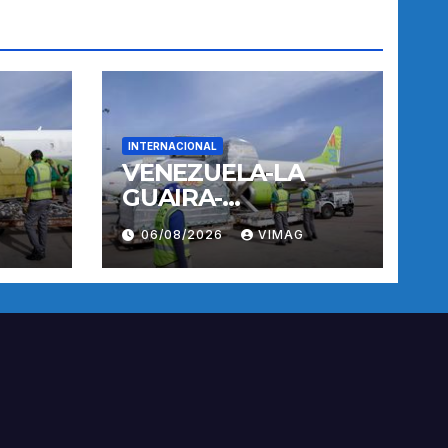
INTERNACIONAL
VENEZUELA-LA
GUAIRA-
TERREMOTOS-
06/08/2026
VIMAG
OPERACIONES
AEREAS