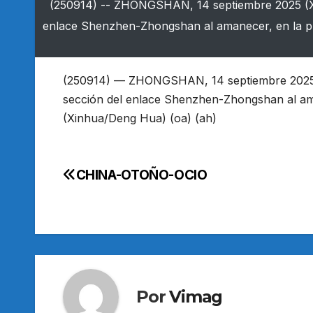
(250914) -- ZHONGSHAN, 14 septiembre 2025 (Xin
enlace Shenzhen-Zhongshan al amanecer, en la pr
(250914) — ZHONGSHAN, 14 septiembre 2025 (
sección del enlace Shenzhen-Zhongshan al ama
(Xinhua/Deng Hua) (oa) (ah)
CHINA-OTOÑO-OCIO
Navegación
de
entradas
Por
Vimag