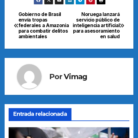
Gobierno de Brasil
Noruega lanzará
Navegación
envía tropas
servicio público de
federales a Amazonia
inteligencia artificial
de
para combatir delitos
para asesoramiento
ambientales
en salud
entradas
Por
Vimag
Entrada relacionada