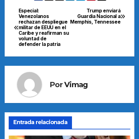
Especial:
Trump enviará
Navegación
Venezolanos
Guardia Nacional a
rechazan despliegue
Memphis, Tennessee
de
militar de EEUU en el
Caribe y reafirman su
entradas
voluntad de
defender la patria
Por
Vimag
Entrada relacionada