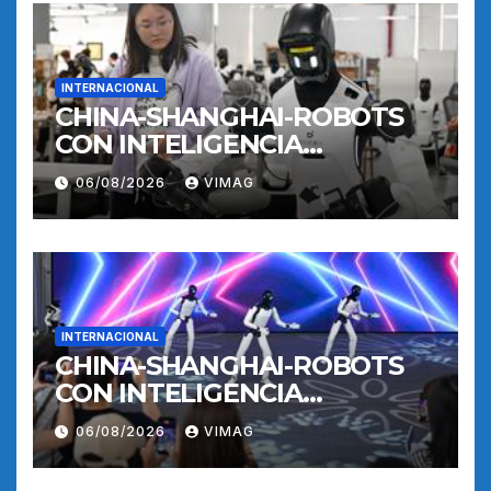
INTERNACIONAL
CHINA-SHANGHAI-ROBOTS
CON INTELIGENCIA
INCORPORADA-
06/08/2026
VIMAG
ENTRENAMIENTO
INTERNACIONAL
CHINA-SHANGHAI-ROBOTS
CON INTELIGENCIA
INCORPORADA-
06/08/2026
VIMAG
ENTRENAMIENTO