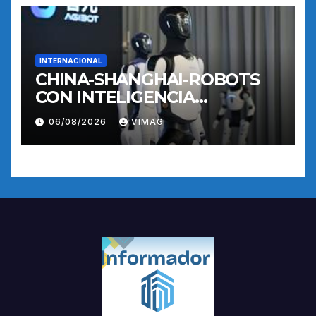
INTERNACIONAL
CHINA-SHANGHAI-ROBOTS
CON INTELIGENCIA
INCORPORADA-
06/08/2026
VIMAG
ENTRENAMIENTO