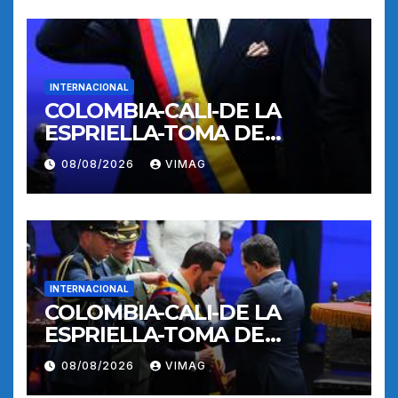
INTERNACIONAL
COLOMBIA-CALI-DE LA
ESPRIELLA-TOMA DE
POSESION
08/08/2026
VIMAG
INTERNACIONAL
COLOMBIA-CALI-DE LA
ESPRIELLA-TOMA DE
POSESION
08/08/2026
VIMAG