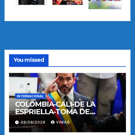
You missed
INTERNACIONAL
COLOMBIA-CALI-DE LA
ESPRIELLA-TOMA DE
POSESION
08/08/2026
VIMAG