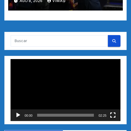
AGO 8, 2026
VIMAG
Reproductor
de
vídeo
00:00
02:25