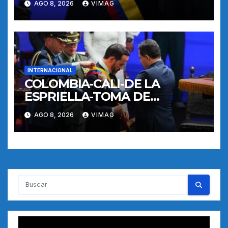
AGO 8, 2026
VIMAG
INTERNACIONAL
COLOMBIA-CALI-DE LA
ESPRIELLA-TOMA DE
POSESION
AGO 8, 2026
VIMAG
Reproductor