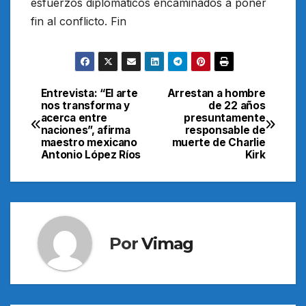
esfuerzos diplomáticos encaminados a poner
fin al conflicto. Fin
Entrevista: “El arte
Arrestan a hombre
Navegación
nos transforma y
de 22 años
acerca entre
presuntamente
de
naciones”, afirma
responsable de
maestro mexicano
muerte de Charlie
entradas
Antonio López Ríos
Kirk
Por
Vimag