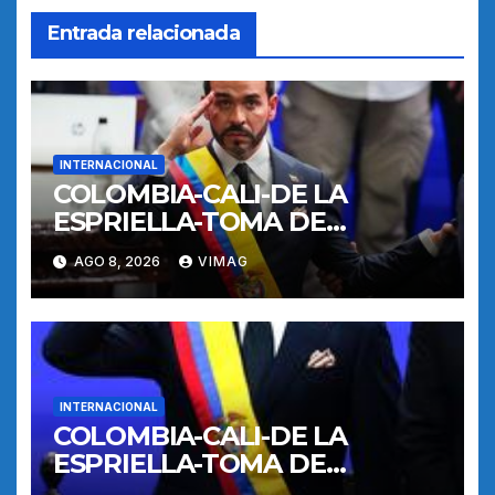
Entrada relacionada
INTERNACIONAL
COLOMBIA-CALI-DE LA
ESPRIELLA-TOMA DE
POSESION
AGO 8, 2026
VIMAG
INTERNACIONAL
COLOMBIA-CALI-DE LA
ESPRIELLA-TOMA DE
POSESION