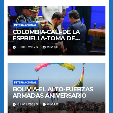
INTERNACIONAL
COLOMBIA-CALI-DE LA
ESPRIELLA-TOMA DE
POSESION
08/08/2026
VIMAG
INTERNACIONAL
BOLIVIA-EL ALTO-FUERZAS
ARMADAS-ANIVERSARIO
08/08/2026
VIMAG