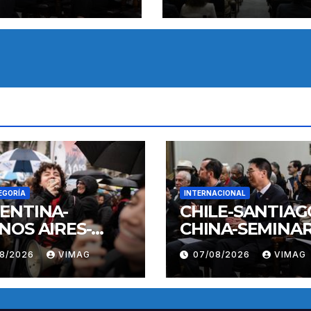
EGORÍA
INTERNACIONAL
ENTINA-
CHILE-SANTIAG
NOS AIRES-
CHINA-SEMINAR
IFESTACION
08/2026
VIMAG
07/08/2026
VIMAG