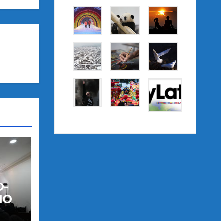
O-
IO