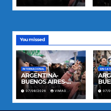
You missed
INTERNACIONAL
SIN CAT
ARGENTINA-
ARG
BUENOS AIRES-
BUE
MANIFESTACION
MAN
07/08/2026
VIMAG
07/