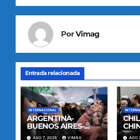
entradas
Por
Vimag
Entrada relacionada
INTERNACIONAL
INTERNA
ARGENTINA-
CHI
BUENOS AIRES-
CHI
MANIFESTACION
AGO 7, 2026
VIMAG
AGO 7