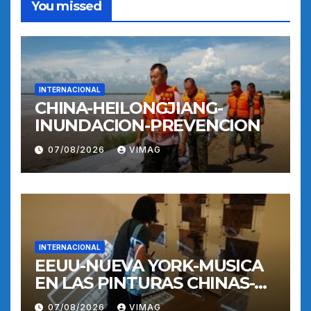
You missed
INTERNACIONAL
CHINA-HEILONGJIANG-
INUNDACION-PREVENCION
07/08/2026
VIMAG
INTERNACIONAL
EEUU-NUEVA YORK-MUSICA
EN LAS PINTURAS CHINAS-
EXPOSICION
07/08/2026
VIMAG