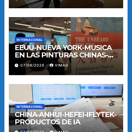
INTERNACIONAL
EEUU-NUEVA YORK-MUSICA
EN LAS PINTURAS CHINAS-
EXPOSICION
07/08/2026
VIMAG
INTERNACIONAL
CHINA-ANHUI-HEFEI-IFLYTEK-
PRODUCTOS DE IA