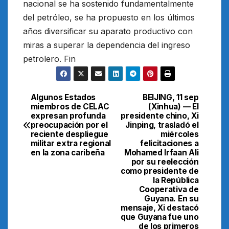
nacional se ha sostenido fundamentalmente
del petróleo, se ha propuesto en los últimos
años diversificar su aparato productivo con
miras a superar la dependencia del ingreso
petrolero. Fin
Algunos Estados
BEIJING, 11 sep
Navegación
miembros de CELAC
(Xinhua) — El
expresan profunda
presidente chino, Xi
de
preocupación por el
Jinping, trasladó el
reciente despliegue
miércoles
entradas
militar extra regional
felicitaciones a
en la zona caribeña
Mohamed Irfaan Ali
por su reelección
como presidente de
la República
Cooperativa de
Guyana. En su
mensaje, Xi destacó
que Guyana fue uno
de los primeros