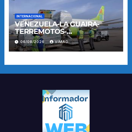
INTERNACIONAL
VENEZUELA-LA GUAIRA-
TERREMOTOS-
OPERACIONES AEREAS
06/08/2026
VIMAG