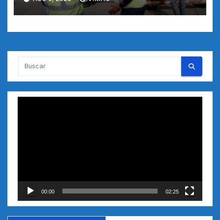
Reproductor
de
vídeo
00:00
02:25