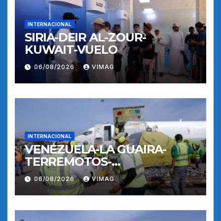
INTERNACIONAL
SIRIA-DEIR AL-ZOUR-
KUWAIT-VUELO
06/08/2026
VIMAG
INTERNACIONAL
VENEZUELA-LA GUAIRA-
TERREMOTOS-
OPERACIONES AEREAS
06/08/2026
VIMAG