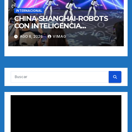
INTERNACIONAL
CHINA-SHANGHAI-ROBOTS
CON INTELIGENCIA
INCORPORADA-
AGO 6, 2026
VIMAG
ENTRENAMIENTO
Reproductor
de
vídeo