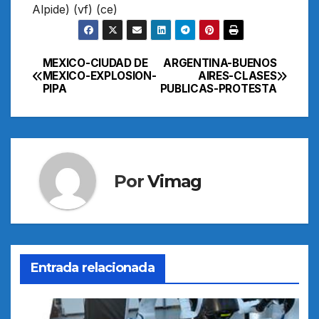
Alpide) (vf) (ce)
MEXICO-CIUDAD DE
ARGENTINA-BUENOS
Navegación
MEXICO-EXPLOSION-
AIRES-CLASES
PIPA
PUBLICAS-PROTESTA
de
entradas
Por
Vimag
Entrada relacionada