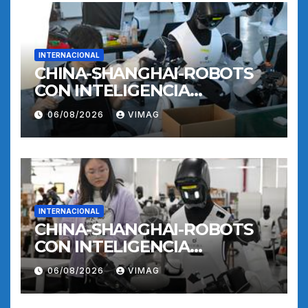
INTERNACIONAL
CHINA-SHANGHAI-ROBOTS
CON INTELIGENCIA
INCORPORADA-
06/08/2026
VIMAG
ENTRENAMIENTO
INTERNACIONAL
CHINA-SHANGHAI-ROBOTS
CON INTELIGENCIA
INCORPORADA-
06/08/2026
VIMAG
ENTRENAMIENTO