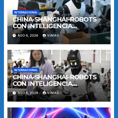
INTERNACIONAL
CHINA-SHANGHAI-ROBOTS
CON INTELIGENCIA
INCORPORADA-
AGO 6, 2026
VIMAG
ENTRENAMIENTO
INTERNACIONAL
CHINA-SHANGHAI-ROBOTS
CON INTELIGENCIA
INCORPORADA-
AGO 6, 2026
VIMAG
ENTRENAMIENTO