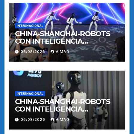
INTERNACIONAL
CHINA-SHANGHAI-ROBOTS
CON INTELIGENCIA
INCORPORADA-
06/08/2026
VIMAG
ENTRENAMIENTO
INTERNACIONAL
CHINA-SHANGHAI-ROBOTS
CON INTELIGENCIA
INCORPORADA-
06/08/2026
VIMAG
ENTRENAMIENTO