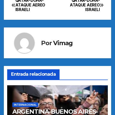
QATAR-DOHA-
QATAR-DOHA-
Navegación
ATAQUE AEREO
ATAQUE AEREO
ISRAELI
ISRAELI
de
entradas
Por
Vimag
Entrada relacionada
INTERNACIONAL
ARGENTINA-BUENOS AIRES-