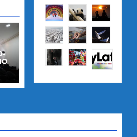
O-
IO