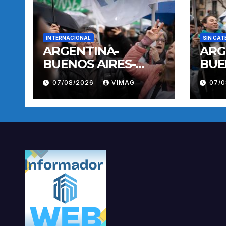
INTERNACIONAL
SIN CAT
ARGENTINA-
ARG
BUENOS AIRES-
BUE
MANIFESTACION
MAN
07/08/2026
VIMAG
07/