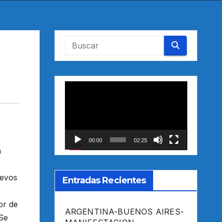
Reproductor
de
vídeo
00:00
02:25
n
uevos
Entradas Recientes
or de
ARGENTINA-BUENOS AIRES-
 Se