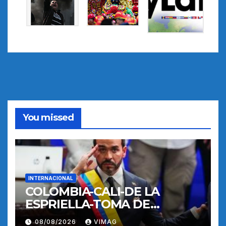
You missed
INTERNACIONAL
COLOMBIA-CALI-DE LA
ESPRIELLA-TOMA DE
POSESION
08/08/2026
VIMAG