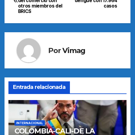
del comercio con
dengue con 17.964
de
otros miembros del
casos
BRICS
entradas
Por
Vimag
Entrada relacionada
INTERNACIONAL
COLOMBIA-CALI-DE LA