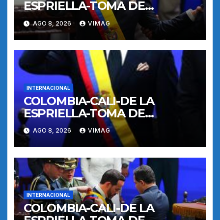
ESPRIELLA-TOMA DE
POSESION
AGO 8, 2026
VIMAG
INTERNACIONAL
COLOMBIA-CALI-DE LA
ESPRIELLA-TOMA DE
POSESION
AGO 8, 2026
VIMAG
INTERNACIONAL
COLOMBIA-CALI-DE LA