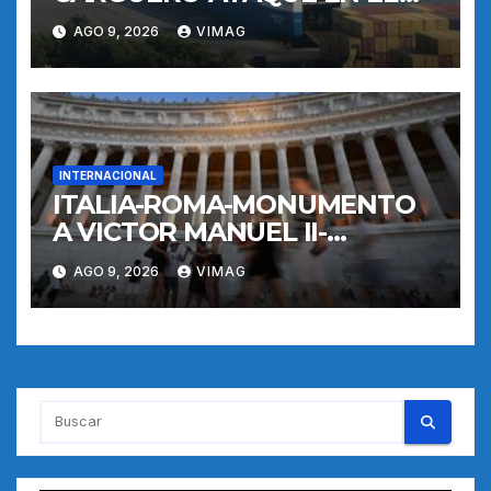
MAR NEGRO-PUERTO
AGO 9, 2026
VIMAG
INTERNACIONAL
ITALIA-ROMA-MONUMENTO
A VICTOR MANUEL II-
RECORRIDO NOCTURNO
AGO 9, 2026
VIMAG