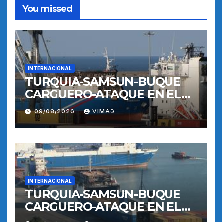
You missed
INTERNACIONAL
TURQUIA-SAMSUN-BUQUE
CARGUERO-ATAQUE EN EL
MAR NEGRO-PUERTO
09/08/2026
VIMAG
INTERNACIONAL
TURQUIA-SAMSUN-BUQUE
CARGUERO-ATAQUE EN EL
MAR NEGRO-PUERTO