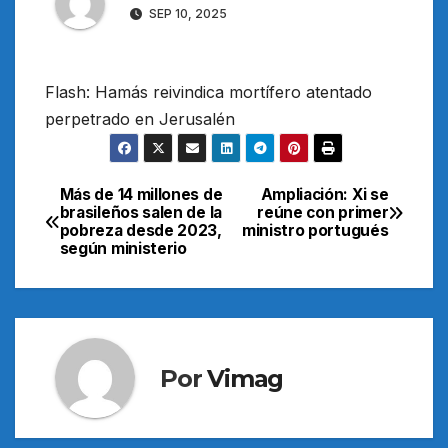
SEP 10, 2025
Flash: Hamás reivindica mortífero atentado
perpetrado en Jerusalén
Más de 14 millones de
Ampliación: Xi se
Navegación
brasileños salen de la
reúne con primer
pobreza desde 2023,
ministro portugués
de
según ministerio
entradas
Por
Vimag