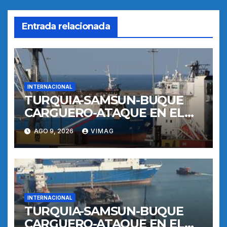
Entrada relacionada
INTERNACIONAL
TURQUIA-SAMSUN-BUQUE
CARGUERO-ATAQUE EN EL
MAR NEGRO-PUERTO
AGO 9, 2026
VIMAG
INTERNACIONAL
TURQUIA-SAMSUN-BUQUE
CARGUERO-ATAQUE EN EL