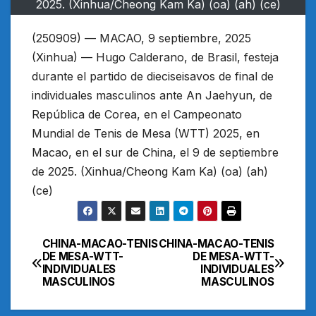
2025. (Xinhua/Cheong Kam Ka) (oa) (ah) (ce)
(250909) — MACAO, 9 septiembre, 2025
(Xinhua) — Hugo Calderano, de Brasil, festeja
durante el partido de dieciseisavos de final de
individuales masculinos ante An Jaehyun, de
República de Corea, en el Campeonato
Mundial de Tenis de Mesa (WTT) 2025, en
Macao, en el sur de China, el 9 de septiembre
de 2025. (Xinhua/Cheong Kam Ka) (oa) (ah)
(ce)
CHINA-MACAO-TENIS
CHINA-MACAO-TENIS
Navegación
DE MESA-WTT-
DE MESA-WTT-
INDIVIDUALES
INDIVIDUALES
de
MASCULINOS
MASCULINOS
entradas