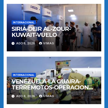
INTERNACIONAL
SIRIA-DEIR AL-ZOUR-
KUWAIT-VUELO
AGO 6, 2026
VIMAG
INTERNACIONAL
VENEZUELA-LA GUAIRA-
TERREMOTOS-OPERACIONES
AEREAS
AGO 6, 2026
VIMAG