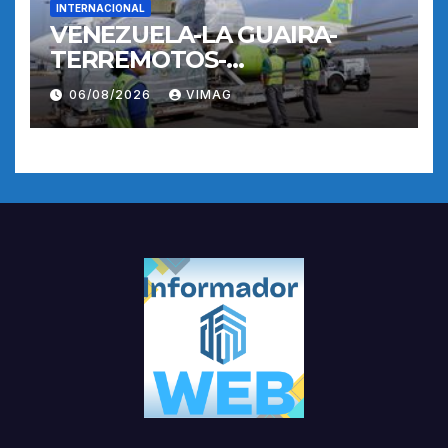
INTERNACIONAL
VENEZUELA-LA GUAIRA-
TERREMOTOS-
OPERACIONES AEREAS
06/08/2026
VIMAG