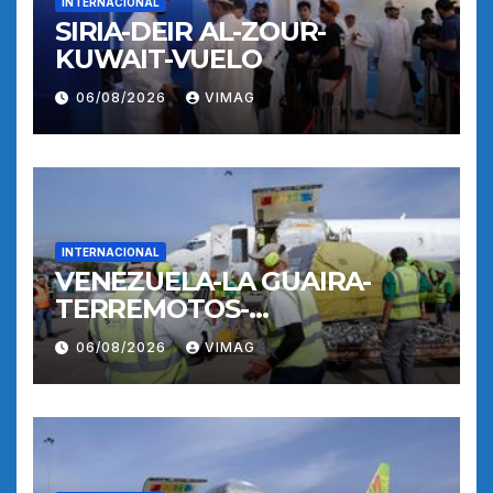
INTERNACIONAL
SIRIA-DEIR AL-ZOUR-
KUWAIT-VUELO
06/08/2026
VIMAG
INTERNACIONAL
VENEZUELA-LA GUAIRA-
TERREMOTOS-
OPERACIONES AEREAS
06/08/2026
VIMAG