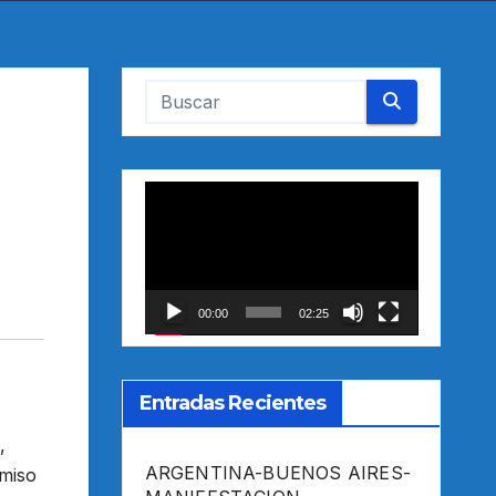
a
Reproductor
de
vídeo
00:00
02:25
Entradas Recientes
,
ARGENTINA-BUENOS AIRES-
omiso