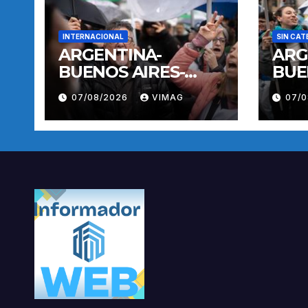
INTERNACIONAL
SIN CAT
ARGENTINA-
ARG
BUENOS AIRES-
BUE
MANIFESTACION
MAN
07/08/2026
VIMAG
07/