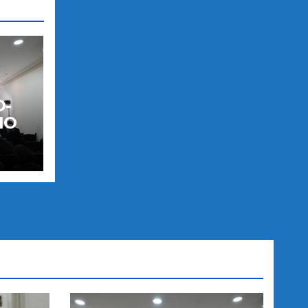
O-
IO