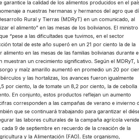
garantice la calidad de los alimentos producidos en el paí
s homenaje a nuestras hermanas y hermanos del agro que dí
de Desarrollo Rural y Tierras (MDRyT) en un comunicado, al
zar el alimento” en las mesas de los bolivianos. El ministro
ue “pese a las dificultades que tuvimos, en el sector
ón total de este año superó en un 21 por ciento la de la
r alimento en las mesas de las familias bolivianas durante e
én muestran un crecimiento significativo. Según el MDRyT, l
 sorgo y maíz amarillo aumentó en promedio un 20 por cie
bérculos y las hortalizas, los avances fueron igualmente
5 por ciento, la de tomate un 8,2 por ciento, la de cebolla
iento. En conjunto, estos productos reflejan un aumento
 cifras corresponden a las campañas de verano e invierno 
ambién que se continuará trabajando para garantizar el diés
egurar las labores culturales de la campaña agrícola venide
 cada 9 de septiembre en recuerdo de la creación de la
ricultura y la Alimentación (FAO). Este organismo,