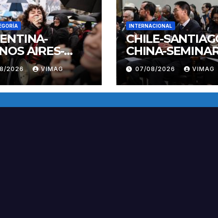
EGORÍA
INTERNACIONAL
ENTINA-
CHILE-SANTIAG
NOS AIRES-
CHINA-SEMINAR
IFESTACION
08/2026
VIMAG
07/08/2026
VIMAG