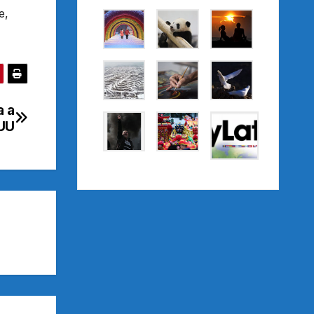
e,
a a
EUU