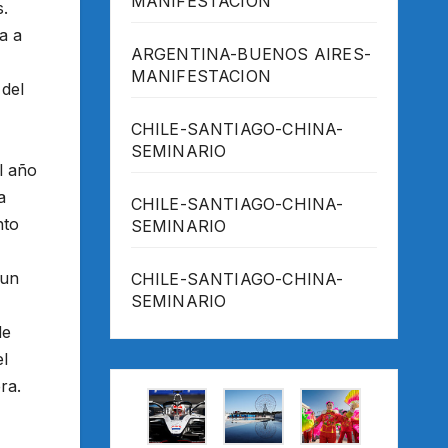
MANIFESTACION
s.
a a
ARGENTINA-BUENOS AIRES-
MANIFESTACION
 del
CHILE-SANTIAGO-CHINA-
SEMINARIO
l año
a
CHILE-SANTIAGO-CHINA-
nto
SEMINARIO
 un
CHILE-SANTIAGO-CHINA-
SEMINARIO
de
el
ra.