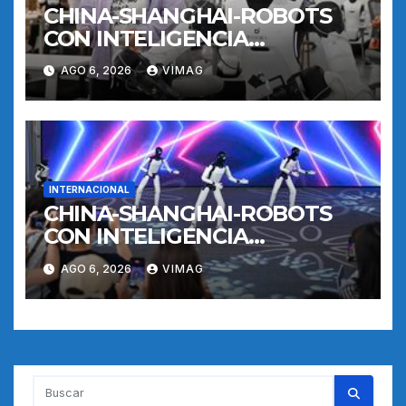
CHINA-SHANGHAI-ROBOTS
CON INTELIGENCIA
INCORPORADA-
AGO 6, 2026
VIMAG
ENTRENAMIENTO
INTERNACIONAL
CHINA-SHANGHAI-ROBOTS
CON INTELIGENCIA
INCORPORADA-
AGO 6, 2026
VIMAG
ENTRENAMIENTO