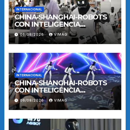
INTERNACIONAL
CHINA-SHANGHAI-ROBOTS
CON INTELIGENCIA
INCORPORADA-
06/08/2026
VIMAG
ENTRENAMIENTO
INTERNACIONAL
CHINA-SHANGHAI-ROBOTS
CON INTELIGENCIA
INCORPORADA-
06/08/2026
VIMAG
ENTRENAMIENTO