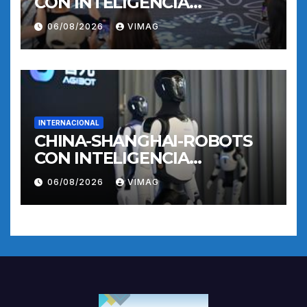
CON INTELIGENCIA
INCORPORADA-
06/08/2026
VIMAG
ENTRENAMIENTO
INTERNACIONAL
CHINA-SHANGHAI-ROBOTS
CON INTELIGENCIA
INCORPORADA-
06/08/2026
VIMAG
ENTRENAMIENTO