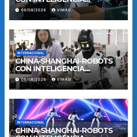
INCORPORADA-
06/08/2026
VIMAG
ENTRENAMIENTO
INTERNACIONAL
CHINA-SHANGHAI-ROBOTS
CON INTELIGENCIA
INCORPORADA-
06/08/2026
VIMAG
ENTRENAMIENTO
INTERNACIONAL
CHINA-SHANGHAI-ROBOTS