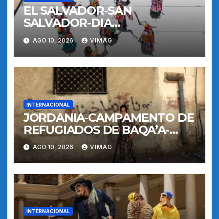
EL SALVADOR-SAN
SALVADOR-DIA
INTERNACIONAL DE LOS
AGO 10, 2026
VIMAG
PUEBLOS INDIGENAS
INTERNACIONAL
JORDANIA-CAMPAMENTO DE
REFUGIADOS DE BAQA’A-
VIDA COTIDIANA
AGO 10, 2026
VIMAG
INTERNACIONAL