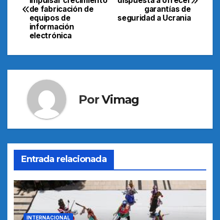
impulsar crecimiento
dispuesta a ofrecer
de
de fabricación de
garantías de
equipos de
seguridad a Ucrania
entradas
información
electrónica
Por
Vimag
Entrada relacionada
INTERNACIONAL