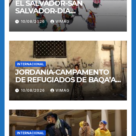
EL SALVADOR-SAN
SALVADOR-DIA
INTERNACIONAL DE LOS
10/08/2026
VIMAG
PUEBLOS INDIGENAS
INTERNACIONAL
JORDANIA-CAMPAMENTO
DE REFUGIADOS DE BAQA’A-
VIDA COTIDIANA
10/08/2026
VIMAG
INTERNACIONAL