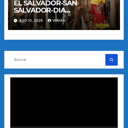
EL SALVADOR-SAN
SALVADOR-DIA
INTERNACIONAL DE LOS
AGO 10, 2026
VIMAG
PUEBLOS INDIGENAS
Reproductor
de
vídeo