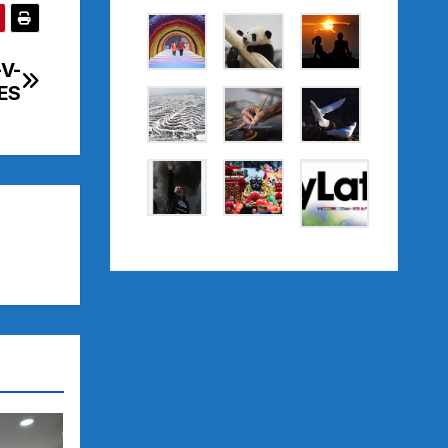
-V-
ES