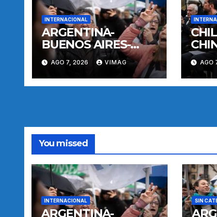
INTERNACIONAL
INTERNA
ARGENTINA-
CHI
BUENOS AIRES-
CHI
MANIFESTACION
AGO 7, 2026
VIMAG
AGO 7
You missed
INTERNACIONAL
SIN CAT
ARGENTINA-
ARG