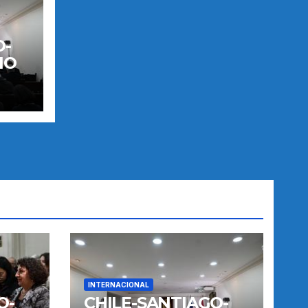
O-
IO
INTERNACIONAL
O-
CHILE-SANTIAGO-