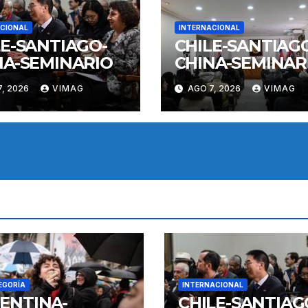
CIONAL
INTERNACIONAL
LE-SANTIAGO-
CHILE-SANTIAG
NA-SEMINARIO
CHINA-SEMINAR
, 2026
VIMAG
AGO 7, 2026
VIMAG
EGORÍA
INTERNACIONAL
ENTINA-
CHILE-SANTIAG