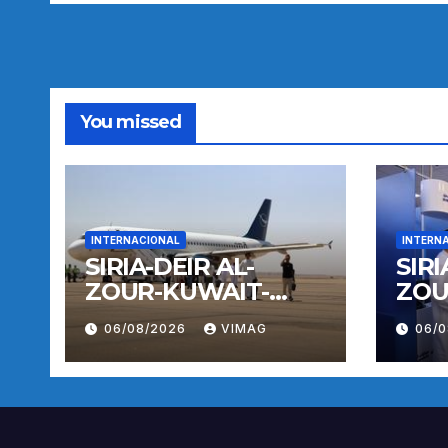
You missed
INTERNACIONAL
INTERN
SIRIA-DEIR AL-
SIRI
ZOUR-KUWAIT-
ZOU
VUELO
VUE
06/08/2026
VIMAG
06/