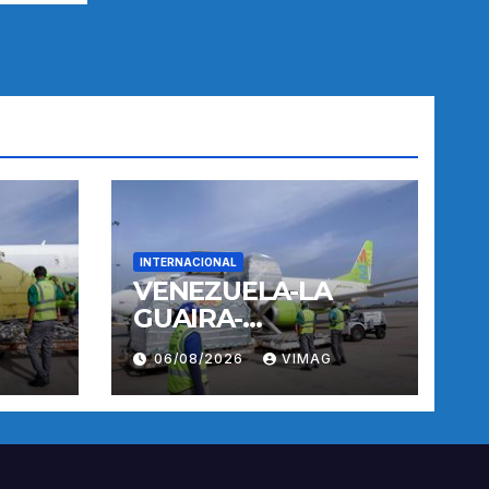
INTERNACIONAL
VENEZUELA-LA
GUAIRA-
TERREMOTOS-
06/08/2026
VIMAG
OPERACIONES
AEREAS