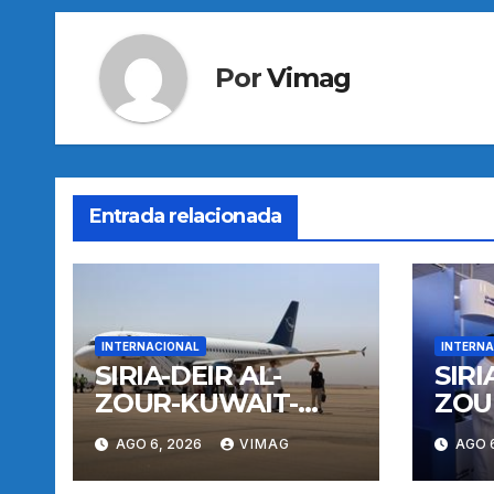
Por
Vimag
Entrada relacionada
INTERNACIONAL
INTERNA
SIRIA-DEIR AL-
SIRI
ZOUR-KUWAIT-
ZOU
VUELO
VUE
AGO 6, 2026
VIMAG
AGO 