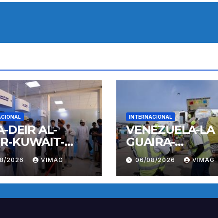
ACIONAL
INTERNACIONAL
A-DEIR AL-
VENEZUELA-LA
R-KUWAIT-
GUAIRA-
LO
TERREMOTOS-
08/2026
VIMAG
06/08/2026
VIMAG
OPERACIONES
AEREAS