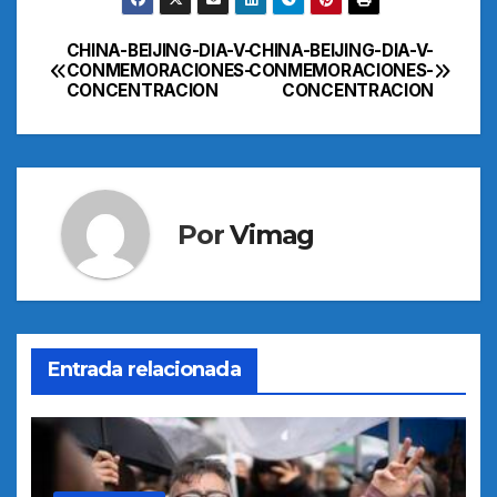
CHINA-BEIJING-DIA-V-
CHINA-BEIJING-DIA-V-
Navegación
CONMEMORACIONES-
CONMEMORACIONES-
CONCENTRACION
CONCENTRACION
de
entradas
Por
Vimag
Entrada relacionada