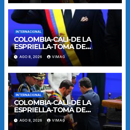
INTERNACIONAL
COLOMBIA-CALI-DE LA
ESPRIELLA-TOMA DE
POSESION
AGO 8, 2026
VIMAG
INTERNACIONAL
COLOMBIA-CALI-DE LA
ESPRIELLA-TOMA DE
POSESION
AGO 8, 2026
VIMAG