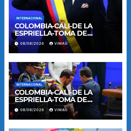
INTERNACIONAL
COLOMBIA-CALI-DE LA
ESPRIELLA-TOMA DE
POSESION
08/08/2026
VIMAG
INTERNACIONAL
COLOMBIA-CALI-DE LA
ESPRIELLA-TOMA DE
POSESION
08/08/2026
VIMAG