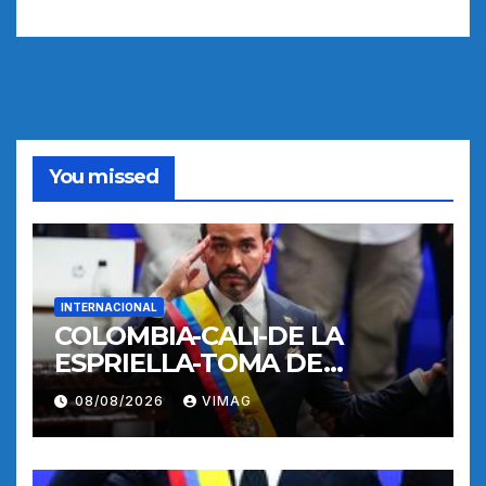
You missed
INTERNACIONAL
COLOMBIA-CALI-DE LA
ESPRIELLA-TOMA DE
POSESION
08/08/2026
VIMAG