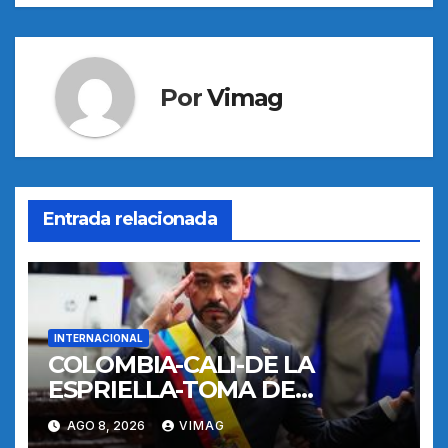
entradas
Por
Vimag
Entrada relacionada
INTERNACIONAL
COLOMBIA-CALI-DE LA
ESPRIELLA-TOMA DE
POSESION
AGO 8, 2026
VIMAG