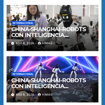
INTERNACIONAL
CHINA-SHANGHAI-ROBOTS
CON INTELIGENCIA
INCORPORADA-
AGO 6, 2026
VIMAG
ENTRENAMIENTO
INTERNACIONAL
CHINA-SHANGHAI-ROBOTS
CON INTELIGENCIA
INCORPORADA-
AGO 6, 2026
VIMAG
ENTRENAMIENTO