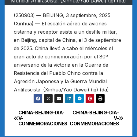
Mundial Antifascista. (Xinhua/Yao Dawei) (jg) (da)
(250903) — BEIJING, 3 septiembre, 2025
(Xinhua) — El escalón aéreo de aviones
cisterna y receptor asiste a un desfile militar,
en Beijing, capital de China, el 3 de septiembre
de 2025. China llevó a cabo el miércoles el
gran acto de conmemoración por el 80º
aniversario de la victoria en la Guerra de
Resistencia del Pueblo Chino contra la
Agresión Japonesa y la Guerra Mundial
Antifascista. (Xinhua/Yao Dawei) (jg) (da)
CHINA-BEIJING-DIA-
CHINA-BEIJING-DIA-
Navegación
V-
V-
CONMEMORACIONES
CONMEMORACIONES
de