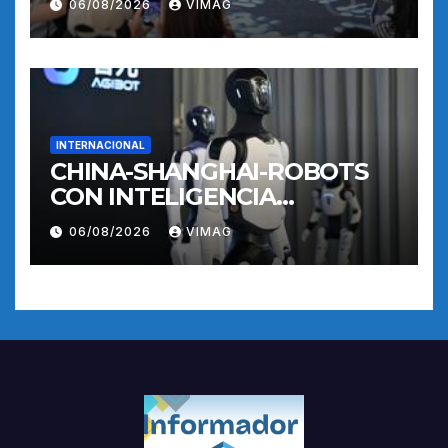
06/08/2026
VIMAG
ENTRENAMIENTO
INTERNACIONAL
CHINA-SHANGHAI-ROBOTS
CON INTELIGENCIA
INCORPORADA-
06/08/2026
VIMAG
ENTRENAMIENTO