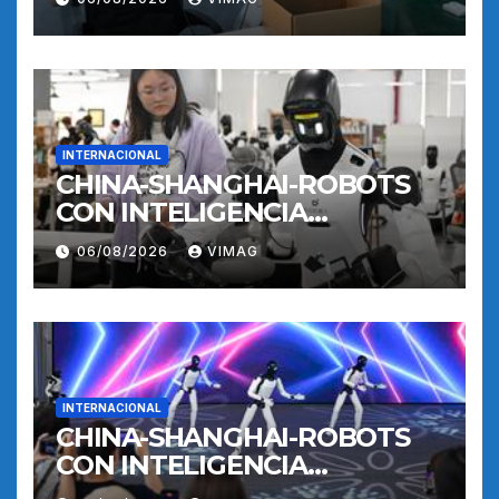
ENTRENAMIENTO
INTERNACIONAL
CHINA-SHANGHAI-ROBOTS
CON INTELIGENCIA
INCORPORADA-
06/08/2026
VIMAG
ENTRENAMIENTO
INTERNACIONAL
CHINA-SHANGHAI-ROBOTS
CON INTELIGENCIA
INCORPORADA-