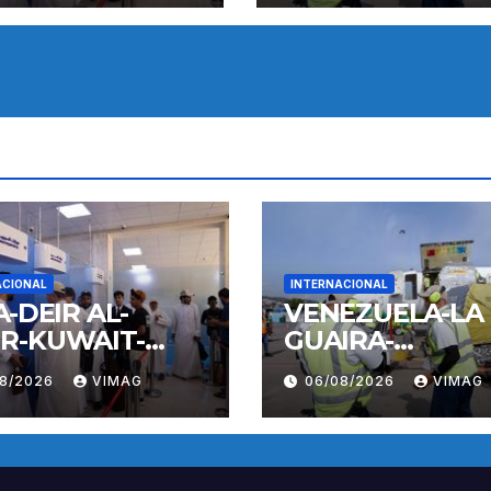
AEREAS
ACIONAL
INTERNACIONAL
A-DEIR AL-
VENEZUELA-LA
R-KUWAIT-
GUAIRA-
LO
TERREMOTOS-
08/2026
VIMAG
06/08/2026
VIMAG
OPERACIONES
AEREAS