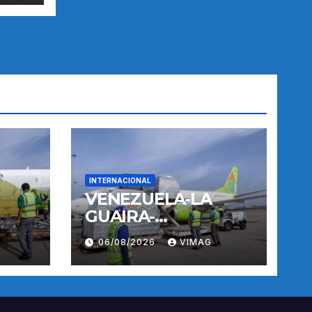
INTERNACIONAL
VENEZUELA-LA
GUAIRA-
TERREMOTOS-
06/08/2026
VIMAG
OPERACIONES
AEREAS