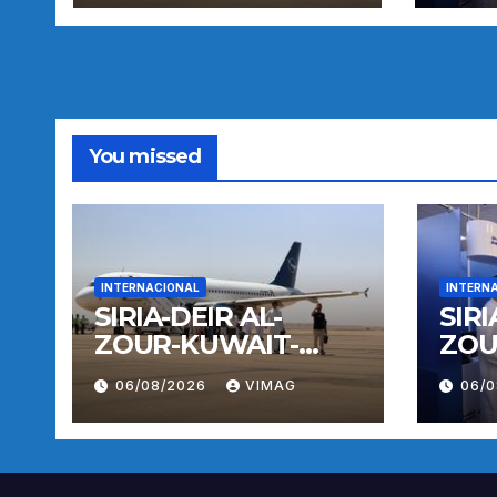
You missed
INTERNACIONAL
INTERN
SIRIA-DEIR AL-
SIRI
ZOUR-KUWAIT-
ZOU
VUELO
VUE
06/08/2026
VIMAG
06/