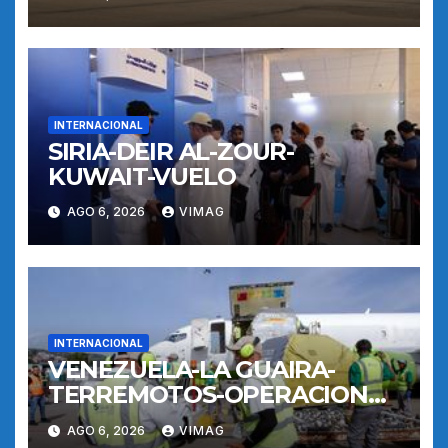
INTERNACIONAL
SIRIA-DEIR AL-ZOUR-
KUWAIT-VUELO
AGO 6, 2026
VIMAG
INTERNACIONAL
VENEZUELA-LA GUAIRA-
TERREMOTOS-OPERACIONES
AEREAS
AGO 6, 2026
VIMAG