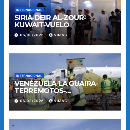
INTERNACIONAL
SIRIA-DEIR AL-ZOUR-
KUWAIT-VUELO
06/08/2026
VIMAG
INTERNACIONAL
VENEZUELA-LA GUAIRA-
TERREMOTOS-
OPERACIONES AEREAS
06/08/2026
VIMAG