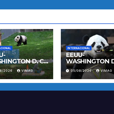
ACIONAL
INTERNACIONAL
U-
EEUU-
HINGTON D. C.-
WASHINGTON D.
DA GIGANTE
PANDA GIGANT
08/2026
VIMAG
05/08/2026
VIMAG
LI-
BAO LI-
PLEAÑOS
CUMPLEAÑOS