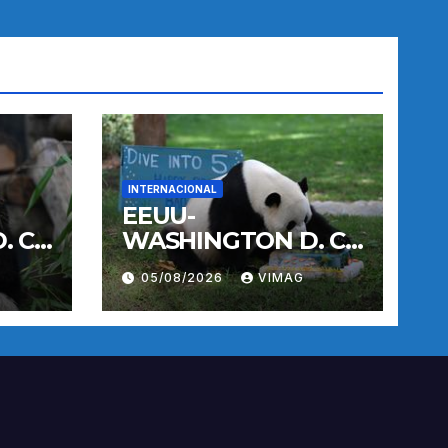
INTERNACIONAL
EEUU-
 C.-
WASHINGTON D. C.-
E
PANDA GIGANTE
05/08/2026
VIMAG
BAO LI-
CUMPLEAÑOS