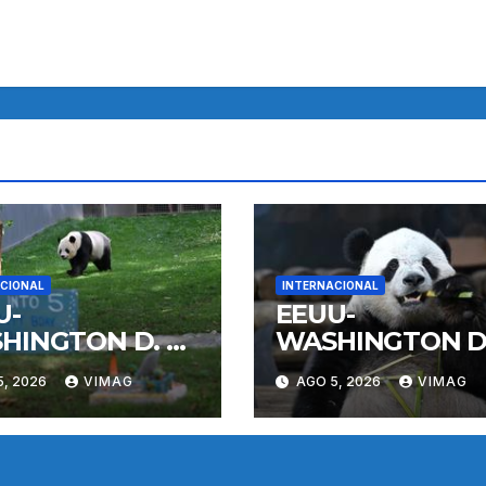
CIONAL
INTERNACIONAL
U-
EEUU-
HINGTON D. C.-
WASHINGTON D.
DA GIGANTE
PANDA GIGANT
5, 2026
VIMAG
AGO 5, 2026
VIMAG
LI-
BAO LI-
PLEAÑOS
CUMPLEAÑOS