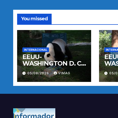
You missed
INTERNACIONAL
INTERN
EEUU-
EEU
WASHINGTON D. C.-
WAS
PANDA GIGANTE
PAN
05/08/2026
VIMAG
05/
BAO LI-
BAO 
CUMPLEAÑOS
CUM