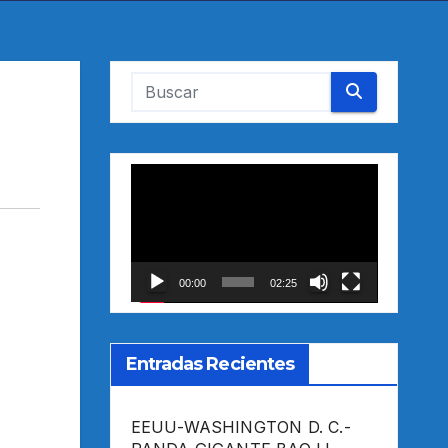
Reproductor
de
vídeo
00:00
02:25
Entradas Recientes
EEUU-WASHINGTON D. C.-