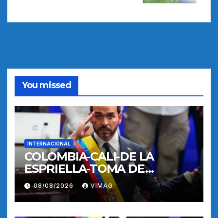
You missed
INTERNACIONAL
COLOMBIA-CALI-DE LA
ESPRIELLA-TOMA DE
POSESION
08/08/2026
VIMAG