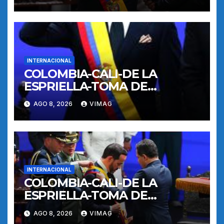
INTERNACIONAL
COLOMBIA-CALI-DE LA
ESPRIELLA-TOMA DE
POSESION
AGO 8, 2026
VIMAG
INTERNACIONAL
COLOMBIA-CALI-DE LA
ESPRIELLA-TOMA DE
POSESION
AGO 8, 2026
VIMAG